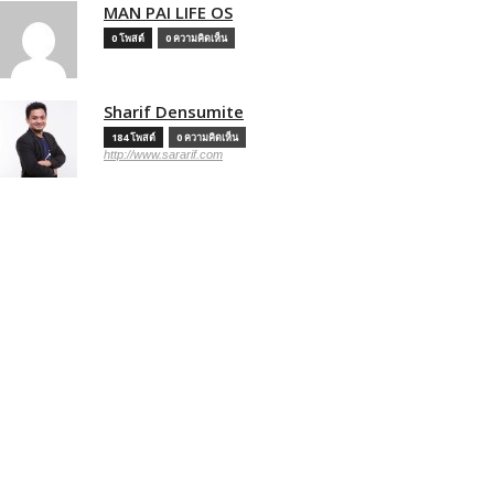
MAN PAI LIFE OS
0 โพสต์
0 ความคิดเห็น
Sharif Densumite
184 โพสต์
0 ความคิดเห็น
http://www.sararif.com