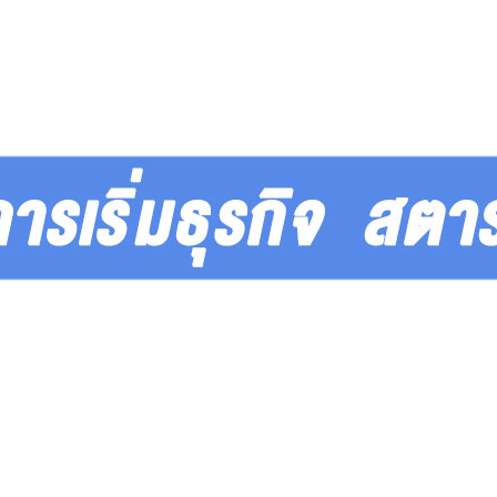
สาระรีฟคืออะไร