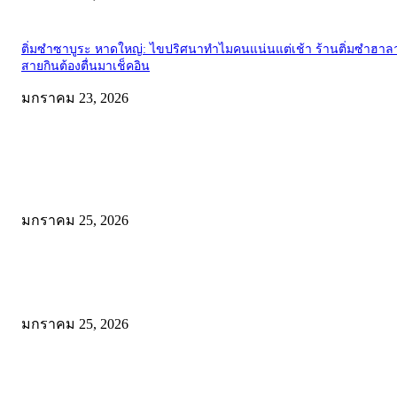
ติ่มซำซาบูระ หาดใหญ่: ไขปริศนาทำไมคนแน่นแต่เช้า ร้านติ่มซำฮาลา
สายกินต้องตื่นมาเช็คอิน
มกราคม 23, 2026
EDITOR PICKS
Wadi Mujib: บุกหุบเขาเร้นลับแห่งจอร์แดน เส้นทางสายน้ำกลางโตรกหิน
สวยจนลืมหายใจ!
มกราคม 25, 2026
พิสูจน์ความเค็มระดับโลก! สาระรีฟ พาลุย Dead Sea จอร์แดน ชิมเกลือเ
ให้รู้ว่า “เค็มจนขม” เป็นยังไง
มกราคม 25, 2026
โรตีบ้านสวน จะนะ: พิกัดเด็ดก่อนเข้าหาดใหญ่ อร่อยคุ้ม ให้เยอะแบบไม
เครื่อง ที่เดียวจบทั้งคาวและหวาน!