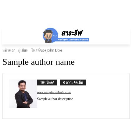
หน้าแรก
ผู้เขียน
โพสต์ของ John Doe
Sample author name
184 โพสต์
0 ความคิดเห็น
www.sample-website.com
Sample author description