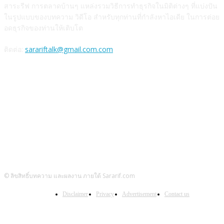
สาระรีฟ การตลาดบ้านๆ แหล่งรวมวิธีการทำธุรกิจในมิติต่างๆ ที่แบ่งปัน
ในรูปแบบของบทความ วิดีโอ สำหรับทุกท่านที่กำลังหาไอเดีย ในการต่อย
อดธุรกิจของท่านให้เติบโต
ติดต่อ:
sarariftalk@gmail.com.com
ติดตามผลงาน
© ลิขสิทธิ์บทความ และผลงาน ภายใต้ Sararif.com
Disclaimer
Privacy
Advertisement
Contact us