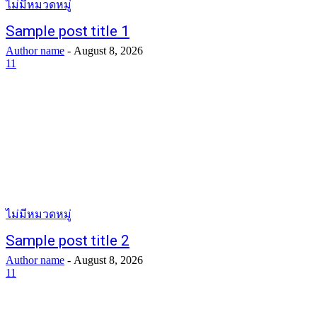
ไม่มีหมวดหมู่
Sample post title 1
Author name
-
August 8, 2026
11
ไม่มีหมวดหมู่
Sample post title 2
Author name
-
August 8, 2026
11