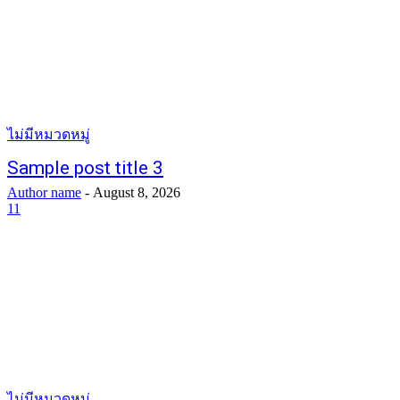
ไม่มีหมวดหมู่
Sample post title 3
Author name
-
August 8, 2026
11
ไม่มีหมวดหมู่