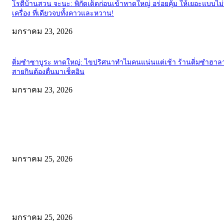
โรตีบ้านสวน จะนะ: พิกัดเด็ดก่อนเข้าหาดใหญ่ อร่อยคุ้ม ให้เยอะแบบไม
เครื่อง ที่เดียวจบทั้งคาวและหวาน!
มกราคม 23, 2026
ติ่มซำซาบูระ หาดใหญ่: ไขปริศนาทำไมคนแน่นแต่เช้า ร้านติ่มซำฮาลา
สายกินต้องตื่นมาเช็คอิน
มกราคม 23, 2026
EDITOR PICKS
Wadi Mujib: บุกหุบเขาเร้นลับแห่งจอร์แดน เส้นทางสายน้ำกลางโตรกหิน
สวยจนลืมหายใจ!
มกราคม 25, 2026
พิสูจน์ความเค็มระดับโลก! สาระรีฟ พาลุย Dead Sea จอร์แดน ชิมเกลือเ
ให้รู้ว่า “เค็มจนขม” เป็นยังไง
มกราคม 25, 2026