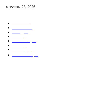
มกราคม 23, 2026
POPULAR CATEGORY
Reviews
104
Restuarant
64
Strategy
46
Place
34
Sharif's Story
15
Events
14
Marketing
13
ไม่มีหมวดหมู่
13