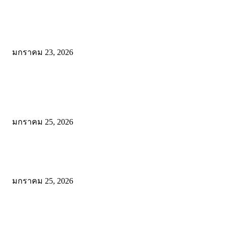
โรตีบ้านสวน จะนะ: พิกัดเด็ดก่อนเข้าหาดใหญ่ อร่อยคุ้ม ให้เยอะแบบไม
เครื่อง ที่เดียวจบทั้งคาวและหวาน!
มกราคม 23, 2026
POPULAR POSTS
Wadi Mujib: บุกหุบเขาเร้นลับแห่งจอร์แดน เส้นทางสายน้ำกลางโตรกหิน
สวยจนลืมหายใจ!
มกราคม 25, 2026
พิสูจน์ความเค็มระดับโลก! สาระรีฟ พาลุย Dead Sea จอร์แดน ชิมเกลือเ
ให้รู้ว่า “เค็มจนขม” เป็นยังไง
มกราคม 25, 2026
โรตีบ้านสวน จะนะ: พิกัดเด็ดก่อนเข้าหาดใหญ่ อร่อยคุ้ม ให้เยอะแบบไม
เครื่อง ที่เดียวจบทั้งคาวและหวาน!