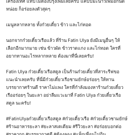
เครื่องเทศ แทบไม่ต้องปรุงเพิ่มเลยครับ แค่บีบมะนาวเพิ่มอีกนิด
หน่อย ก็อร่อยลงตัวสุดๆ
เมนูหลากหลาย ทั้งก๋วยเตี๋ยว ข้าว และไก่ทอด
นอกจากก๋วยเตี๋ยวเรือแล้ว ที่ร้าน Fatin Ulya ยังมีเมนูอื่นๆ ให้
เลือกอีกมากมาย เช่น ข้าวผัด ข้าวราดแกง และไก่ทอด ใครที่
อยากทานอะไรหลากหลาย ต้องมาที่นี่เลยครับ!
Fatin Ulya ก๋วยเตี๋ยวเรือสตูล เป็นร้านก๋วยเตี๋ยวที่สาระรีฟขอ
แนะนำเลยครับ ที่นี่มีก๋วยเตี๋ยวเรือชามยักษ์อร่อยๆ ให้ทาน
บรรยากาศร้านดี ราคาไม่แพง ใครที่กำลังมองหาร้านก๋วยเตี๋ยว
เรืออร่อยๆ ในยะลา อย่าลืมแวะมาที่ Fatin Ulya ก๋วยเตี๋ยวเรือ
สตูล นะครับ!
#FatinUlyaก๋วยเตี๋ยวเรือสตูล #ก๋วยเตี๋ยวเรือ #ก๋วยเตี๋ยวชามยักษ์
#ร้านอาหารยะลา #ยะลาสเตเดียม #รีวิวยะลา #อร่อยบอกต่อ
#ราคาถูก #บรรยากาศดี #ต้องลอง #แท็กเพื่อนไปกิน