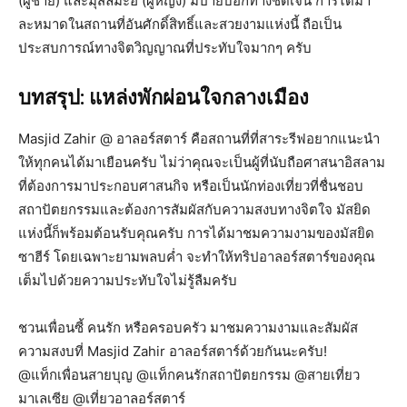
(ผู้ชาย) และมุสลิมะฮ์ (ผู้หญิง) มีป้ายบอกทางชัดเจน การได้มา
ละหมาดในสถานที่อันศักดิ์สิทธิ์และสวยงามแห่งนี้ ถือเป็น
ประสบการณ์ทางจิตวิญญาณที่ประทับใจมากๆ ครับ
บทสรุป: แหล่งพักผ่อนใจกลางเมือง
Masjid Zahir @ อาลอร์สตาร์ คือสถานที่ที่สาระรีฟอยากแนะนำ
ให้ทุกคนได้มาเยือนครับ ไม่ว่าคุณจะเป็นผู้ที่นับถือศาสนาอิสลาม
ที่ต้องการมาประกอบศาสนกิจ หรือเป็นนักท่องเที่ยวที่ชื่นชอบ
สถาปัตยกรรมและต้องการสัมผัสกับความสงบทางจิตใจ มัสยิด
แห่งนี้ก็พร้อมต้อนรับคุณครับ การได้มาชมความงามของมัสยิด
ซาฮีร์ โดยเฉพาะยามพลบค่ำ จะทำให้ทริปอาลอร์สตาร์ของคุณ
เต็มไปด้วยความประทับใจไม่รู้ลืมครับ
ชวนเพื่อนซี้ คนรัก หรือครอบครัว มาชมความงามและสัมผัส
ความสงบที่ Masjid Zahir อาลอร์สตาร์ด้วยกันนะครับ!
@แท็กเพื่อนสายบุญ @แท็กคนรักสถาปัตยกรรม @สายเที่ยว
มาเลเซีย @เที่ยวอาลอร์สตาร์