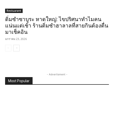
Restuarant
ติ่มซำซาบูระ หาดใหญ่: ไขปริศนาทำไมคน
แน่นแต่เช้า ร้านติ่มซำฮาลาลที่สายกินต้องตื่น
มาเช็คอิน
มกราคม 23, 2026
- Advertisment -
Most Popular