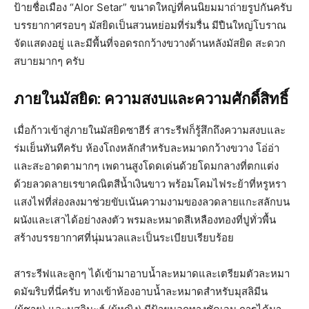
ป้ายชื่อเมือง “Alor Setar” ขนาดใหญ่ที่คนนิยมมาถ่ายรูปกันครับ
บรรยากาศรอบๆ มัสยิดเป็นสวนหย่อมที่ร่มรื่น มีปืนใหญ่โบราณ
จัดแสดงอยู่ และมีพื้นที่จอดรถกว้างขวางด้านหลังมัสยิด สะดวก
สบายมากๆ ครับ
ภายในมัสยิด: ความสงบและความศักดิ์สิทธิ์
เมื่อก้าวเข้าสู่ภายในมัสยิดซาฮีร์ สาระรีฟก็รู้สึกถึงความสงบและ
ร่มเย็นทันทีครับ ห้องโถงหลักสำหรับละหมาดกว้างขวาง โอ่อ่า
และสะอาดตามากๆ เพดานสูงโดดเด่นด้วยโดมกลางที่ตกแต่ง
ด้วยลวดลายเรขาคณิตสีน้ำเงินขาว พร้อมโคมไฟระย้าที่หรูหรา
แสงไฟที่ส่องลงมาช่วยขับเน้นความงามของลวดลายแกะสลักบน
ผนังและเสาได้อย่างลงตัว พรมละหมาดสีเหลืองทองที่ปูทั่วพื้น
สร้างบรรยากาศที่นุ่มนวลและเป็นระเบียบเรียบร้อย
สาระรีฟและลูกๆ ได้เข้ามาอาบน้ำละหมาดและเตรียมตัวละหมา
ดมัฆริบที่นี่ครับ ทางเข้าห้องอาบน้ำละหมาดสำหรับมุสลิมีน