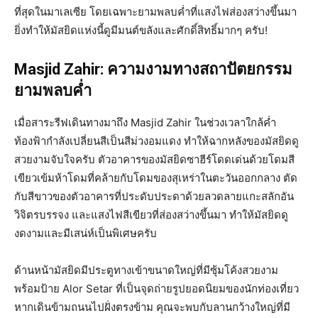
ที่สุดในมาเลเซีย โดยเฉพาะยามพลบค่ำที่แสงไฟส่องสว่างขึ้นมา
ยิ่งทำให้มัสยิดแห่งนี้ดูมีมนต์ขลังและศักดิ์สิทธิ์มากๆ ครับ!
Masjid Zahir: ความงามทางสถาปัตยกรรม
ยามพลบค่ำ
เมื่อสาระรีฟเดินทางมาถึง Masjid Zahir ในช่วงเวลาใกล้ค่ำ
ท้องฟ้ากำลังเปลี่ยนสีเป็นสีม่วงอมแดง ทำให้ฉากหลังของมัสยิดดู
สวยงามจับใจครับ ตัวอาคารของมัสยิดซาฮีร์โดดเด่นด้วยโดมสี
เขียวเข้มห้าโดมที่คล้ายกับโดมของสุเหร่าในตะวันออกกลาง ตัด
กับสีขาวของตัวอาคารที่ประดับประดาด้วยลวดลายแกะสลักอัน
วิจิตรบรรจง และแสงไฟสีเขียวที่ส่องสว่างขึ้นมา ทำให้มัสยิดดู
งดงามและมีเสน่ห์เป็นพิเศษครับ
ด้านหน้ามัสยิดมีประตูทางเข้าขนาดใหญ่ที่มีซุ้มโค้งสวยงาม
พร้อมป้าย Alor Setar ที่เป็นจุดถ่ายรูปยอดนิยมของนักท่องเที่ยว
หากเดินข้ามถนนไปฝั่งตรงข้าม คุณจะพบกับลานกว้างใหญ่ที่มี