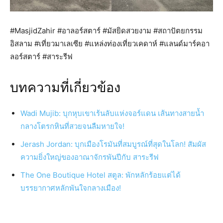
#MasjidZahir #อาลอร์สตาร์ #มัสยิดสวยงาม #สถาปัตยกรรม
อิสลาม #เที่ยวมาเลเซีย #แหล่งท่องเที่ยวเคดาห์ #แลนด์มาร์คอา
ลอร์สตาร์ #สาระรีฟ
บทความที่เกี่ยวข้อง
Wadi Mujib: บุกหุบเขาเร้นลับแห่งจอร์แดน เส้นทางสายน้ำ
กลางโตรกหินที่สวยจนลืมหายใจ!
Jerash Jordan: บุกเมืองโรมันที่สมบูรณ์ที่สุดในโลก! สัมผัส
ความยิ่งใหญ่ของอาณาจักรพันปีกับ สาระรีฟ
The One Boutique Hotel สตูล: พักหลักร้อยแต่ได้
บรรยากาศหลักพันใจกลางเมือง!