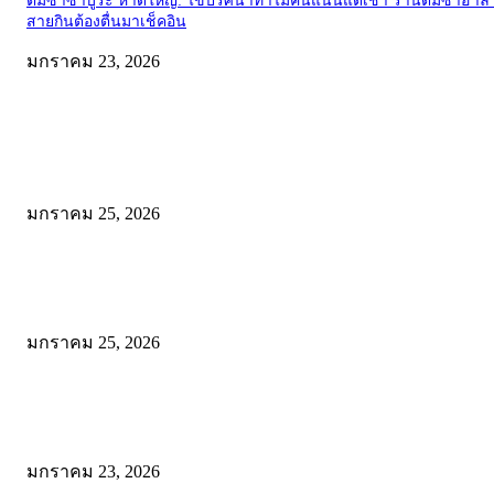
ติ่มซำซาบูระ หาดใหญ่: ไขปริศนาทำไมคนแน่นแต่เช้า ร้านติ่มซำฮาลา
สายกินต้องตื่นมาเช็คอิน
มกราคม 23, 2026
EDITOR PICKS
Wadi Mujib: บุกหุบเขาเร้นลับแห่งจอร์แดน เส้นทางสายน้ำกลางโตรกหิน
สวยจนลืมหายใจ!
มกราคม 25, 2026
พิสูจน์ความเค็มระดับโลก! สาระรีฟ พาลุย Dead Sea จอร์แดน ชิมเกลือเ
ให้รู้ว่า “เค็มจนขม” เป็นยังไง
มกราคม 25, 2026
โรตีบ้านสวน จะนะ: พิกัดเด็ดก่อนเข้าหาดใหญ่ อร่อยคุ้ม ให้เยอะแบบไม
เครื่อง ที่เดียวจบทั้งคาวและหวาน!
มกราคม 23, 2026