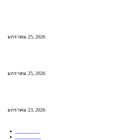
POPULAR POSTS
Wadi Mujib: บุกหุบเขาเร้นลับแห่งจอร์แดน เส้นทางสายน้ำกลางโตรกหิน
สวยจนลืมหายใจ!
มกราคม 25, 2026
พิสูจน์ความเค็มระดับโลก! สาระรีฟ พาลุย Dead Sea จอร์แดน ชิมเกลือเ
ให้รู้ว่า “เค็มจนขม” เป็นยังไง
มกราคม 25, 2026
โรตีบ้านสวน จะนะ: พิกัดเด็ดก่อนเข้าหาดใหญ่ อร่อยคุ้ม ให้เยอะแบบไม
เครื่อง ที่เดียวจบทั้งคาวและหวาน!
มกราคม 23, 2026
POPULAR CATEGORY
Reviews
104
Restuarant
64