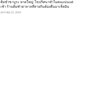
ติ่มซำซาบูระ หาดใหญ่: ไขปริศนาทำไมคนแน่นแต่
เช้า ร้านติ่มซำฮาลาลที่สายกินต้องตื่นมาเช็คอิน
มกราคม 23, 2026
OPULAR CATEGORY
eviews
104
estuarant
64
rategy
46
ace
34
arif's Story
15
vents
14
arketing
13
่มีหมวดหมู่
13