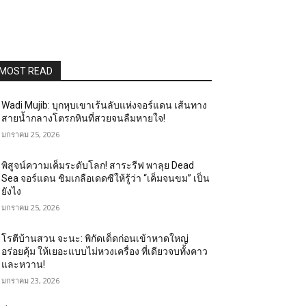
MOST READ
Wadi Mujib: บุกหุบเขาเร้นลับแห่งจอร์แดน เส้นทาง
สายน้ำกลางโตรกหินที่สวยจนลืมหายใจ!
มกราคม 25, 2026
พิสูจน์ความเค็มระดับโลก! สาระรีฟ พาลุย Dead
Sea จอร์แดน ชิมเกลือเดดซีให้รู้ว่า “เค็มจนขม” เป็น
ยังไง
มกราคม 25, 2026
โรตีบ้านสวน จะนะ: พิกัดเด็ดก่อนเข้าหาดใหญ่
อร่อยคุ้ม ให้เยอะแบบไม่หวงเครื่อง ที่เดียวจบทั้งคาว
และหวาน!
มกราคม 23, 2026