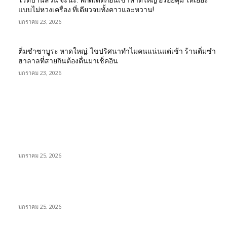
โรตีบ้านสวน จะนะ: พิกัดเด็ดก่อนเข้าหาดใหญ่ อร่อยคุ้ม ให้เยอะ
แบบไม่หวงเครื่อง ที่เดียวจบทั้งคาวและหวาน!
มกราคม 23, 2026
ติ่มซำซาบูระ หาดใหญ่: ไขปริศนาทำไมคนแน่นแต่เช้า ร้านติ่มซำ
ฮาลาลที่สายกินต้องตื่นมาเช็คอิน
มกราคม 23, 2026
EDITOR PICKS
Wadi Mujib: บุกหุบเขาเร้นลับแห่งจอร์แดน เส้นทางสายน้ำกลาง
โตรกหินที่สวยจนลืมหายใจ!
มกราคม 25, 2026
พิสูจน์ความเค็มระดับโลก! สาระรีฟ พาลุย Dead Sea จอร์แดน ชิม
เกลือเดดซีให้รู้ว่า “เค็มจนขม” เป็นยังไง
มกราคม 25, 2026