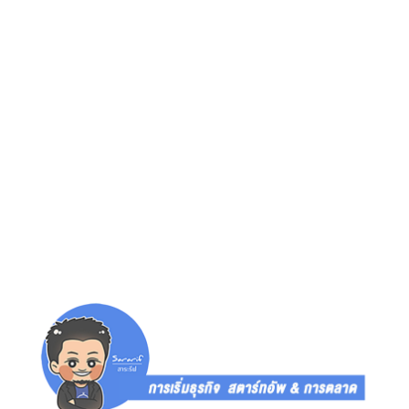
Reviews
104
Restuarant
64
Strategy
46
Place
34
Sharif's Story
15
Events
14
Marketing
13
ไม่มีหมวดหมู่
13