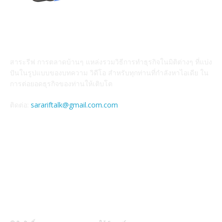
สาระรีฟคืออะไร
สาระรีฟ การตลาดบ้านๆ แหล่งรวมวิธีการทำธุรกิจในมิติต่างๆ ที่แบ่ง
ปันในรูปแบบของบทความ วิดีโอ สำหรับทุกท่านที่กำลังหาไอเดีย ใน
การต่อยอดธุรกิจของท่านให้เติบโต
ติดต่อ:
sarariftalk@gmail.com.com
ติดตามผลงาน