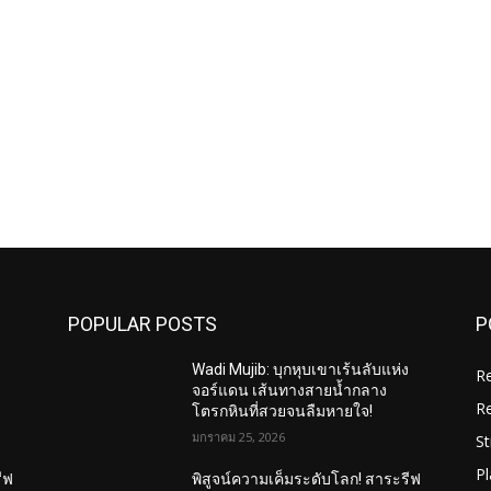
POPULAR POSTS
P
ง
Wadi Mujib: บุกหุบเขาเร้นลับแห่ง
R
จอร์แดน เส้นทางสายน้ำกลาง
R
โตรกหินที่สวยจนลืมหายใจ!
มกราคม 25, 2026
St
Pl
ีฟ
พิสูจน์ความเค็มระดับโลก! สาระรีฟ