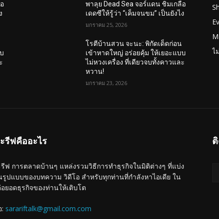
ือ
พาลุย Dead Sea จอร์แดน ชิมเกลือ
Sh
ง
เดดซีให้รู้ว่า “เค็มจนขม” เป็นยังไง
E
มกราคม 25, 2026
M
น
โรตีบ้านสวน จะนะ: พิกัดเด็ดก่อน
ไม
บบ
เข้าหาดใหญ่ อร่อยคุ้ม ให้เยอะแบบ
ละ
ไม่หวงเครื่อง ที่เดียวจบทั้งคาวและ
หวาน!
มกราคม 23, 2026
ะรีฟคืออะไร
ต
รีฟ การตลาดบ้านๆ แหล่งรวมวิธีการทำธุรกิจในมิติต่างๆ ที่แบ่ง
นรูปแบบของบทความ วิดีโอ สำหรับทุกท่านที่กำลังหาไอเดีย ใน
่อยอดธุรกิจของท่านให้เติบโต
อ:
sarariftalk@gmail.com.com