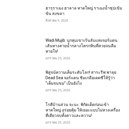
ฮารุราเมง ฮาลาล หาดใหญ่ ราเมงน้ำซุปเข้ม
ข้น สงขลา
สิงหาคม 9, 2026
Wadi Mujib: บุกหุบเขาเร้นลับแห่งจอร์แดน
เส้นทางสายน้ำกลางโตรกหินที่สวยจนลืม
หายใจ!
มกราคม 25, 2026
พิสูจน์ความเค็มระดับโลก! สาระรีฟ พาลุย
Dead Sea จอร์แดน ชิมเกลือเดดซีให้รู้ว่า
“เค็มจนขม” เป็นยังไง
มกราคม 25, 2026
โรตีบ้านสวน จะนะ: พิกัดเด็ดก่อนเข้า
หาดใหญ่ อร่อยคุ้ม ให้เยอะแบบไม่หวงเครื่อง
ที่เดียวจบทั้งคาวและหวาน!
มกราคม 23, 2026