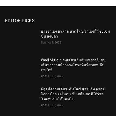
EDITOR PICKS
ฮารุราเมง ฮาลาล หาดใหญ่ ราเมงน้ำซุปเข้ม
ข้น สงขลา
สิงหาคม 9, 2026
Wadi Mujib: บุกหุบเขาเร้นลับแห่งจอร์แดน
เส้นทางสายน้ำกลางโตรกหินที่สวยจนลืม
หายใจ!
มกราคม 25, 2026
พิสูจน์ความเค็มระดับโลก! สาระรีฟ พาลุย
Dead Sea จอร์แดน ชิมเกลือเดดซีให้รู้ว่า
“เค็มจนขม” เป็นยังไง
มกราคม 25, 2026