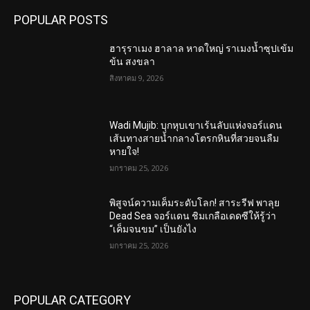
POPULAR POSTS
ฮารุราเมง ฮาลาล หาดใหญ่ ราเมงน้ำซุปเข้ม
ข้น สงขลา
สิงหาคม 9, 2026
Wadi Mujib: บุกหุบเขาเร้นลับแห่งจอร์แดน
เส้นทางสายน้ำกลางโตรกหินที่สวยจนลืม
หายใจ!
มกราคม 25, 2026
พิสูจน์ความเค็มระดับโลก! สาระรีฟ พาลุย
Dead Sea จอร์แดน ชิมเกลือเดดซีให้รู้ว่า
“เค็มจนขม” เป็นยังไง
มกราคม 25, 2026
POPULAR CATEGORY