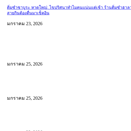
ติ่มซำซาบูระ หาดใหญ่: ไขปริศนาทำไมคนแน่นแต่เช้า ร้านติ่มซำฮาลา
สายกินต้องตื่นมาเช็คอิน
มกราคม 23, 2026
EDITOR PICKS
Wadi Mujib: บุกหุบเขาเร้นลับแห่งจอร์แดน เส้นทางสายน้ำกลางโตรกหิน
สวยจนลืมหายใจ!
มกราคม 25, 2026
พิสูจน์ความเค็มระดับโลก! สาระรีฟ พาลุย Dead Sea จอร์แดน ชิมเกลือเ
ให้รู้ว่า “เค็มจนขม” เป็นยังไง
มกราคม 25, 2026
โรตีบ้านสวน จะนะ: พิกัดเด็ดก่อนเข้าหาดใหญ่ อร่อยคุ้ม ให้เยอะแบบไม
เครื่อง ที่เดียวจบทั้งคาวและหวาน!