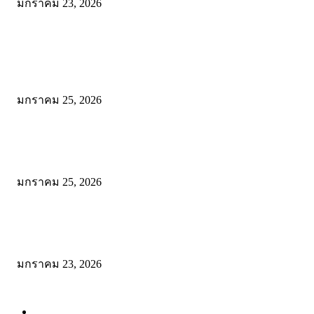
มกราคม 23, 2026
POPULAR POSTS
Wadi Mujib: บุกหุบเขาเร้นลับแห่งจอร์แดน เส้นทางสายน้ำกลางโตรกหิน
สวยจนลืมหายใจ!
มกราคม 25, 2026
พิสูจน์ความเค็มระดับโลก! สาระรีฟ พาลุย Dead Sea จอร์แดน ชิมเกลือเ
ให้รู้ว่า “เค็มจนขม” เป็นยังไง
มกราคม 25, 2026
โรตีบ้านสวน จะนะ: พิกัดเด็ดก่อนเข้าหาดใหญ่ อร่อยคุ้ม ให้เยอะแบบไม
เครื่อง ที่เดียวจบทั้งคาวและหวาน!
มกราคม 23, 2026
POPULAR CATEGORY
Reviews
104