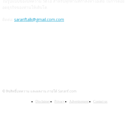
ในรูปแบบของบทความ วิดีโอ สำหรับทุกท่านที่กำลังหาไอเดีย ในการต่อย
อดธุรกิจของท่านให้เติบโต
ติดต่อ:
sarariftalk@gmail.com.com
ติดตามผลงาน
© ลิขสิทธิ์บทความ และผลงาน ภายใต้ Sararif.com
Disclaimer
Privacy
Advertisement
Contact us