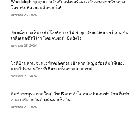
Wadi Mujib: บุกหุบเขาเร้นลับแห่งจอร์แดน เส้นทางสายน้ำกลาง
โตรกหินที่สวยจนลืมหายใจ!
มกราคม 25, 2026
พิสูจน์ความเค็มระดับโลก! สาระรีฟ พาลุย Dead Sea จอร์แดน ชิม
เกลือเดดซีให้รู้ว่า “เค็มจนขม” เป็นยังไง
มกราคม 25, 2026
โรตีบ้านสวน จะนะ: พิกัดเด็ดก่อนเข้าหาดใหญ่ อร่อยคุ้ม ให้เยอะ
แบบไม่หวงเครื่อง ที่เดียวจบทั้งคาวและหวาน!
มกราคม 23, 2026
ติ่มซำซาบูระ หาดใหญ่: ไขปริศนาทำไมคนแน่นแต่เช้า ร้านติ่มซำ
ฮาลาลที่สายกินต้องตื่นมาเช็คอิน
มกราคม 23, 2026
EDITOR PICKS