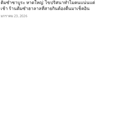
ติ่มซำซาบูระ หาดใหญ่: ไขปริศนาทำไมคนแน่นแต่
เช้า ร้านติ่มซำฮาลาลที่สายกินต้องตื่นมาเช็คอิน
มกราคม 23, 2026
OPULAR CATEGORY
eviews
104
estuarant
64
rategy
46
ace
34
arif's Story
15
vents
14
arketing
13
่มีหมวดหมู่
13