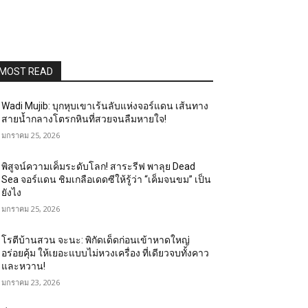
MOST READ
Wadi Mujib: บุกหุบเขาเร้นลับแห่งจอร์แดน เส้นทาง
สายน้ำกลางโตรกหินที่สวยจนลืมหายใจ!
มกราคม 25, 2026
พิสูจน์ความเค็มระดับโลก! สาระรีฟ พาลุย Dead
Sea จอร์แดน ชิมเกลือเดดซีให้รู้ว่า “เค็มจนขม” เป็น
ยังไง
มกราคม 25, 2026
โรตีบ้านสวน จะนะ: พิกัดเด็ดก่อนเข้าหาดใหญ่
อร่อยคุ้ม ให้เยอะแบบไม่หวงเครื่อง ที่เดียวจบทั้งคาว
และหวาน!
มกราคม 23, 2026