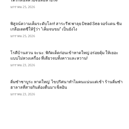
โตรกหินที่สวยจนลืมหายใจ!
มกราคม 25, 2026
พิสูจน์ความเค็มระดับโลก! สาระรีฟ พาลุย Dead Sea จอร์แดน ชิม
เกลือเดดซีให้รู้ว่า “เค็มจนขม” เป็นยังไง
มกราคม 25, 2026
โรตีบ้านสวน จะนะ: พิกัดเด็ดก่อนเข้าหาดใหญ่ อร่อยคุ้ม ให้เยอะ
แบบไม่หวงเครื่อง ที่เดียวจบทั้งคาวและหวาน!
มกราคม 23, 2026
ติ่มซำซาบูระ หาดใหญ่: ไขปริศนาทำไมคนแน่นแต่เช้า ร้านติ่มซำ
ฮาลาลที่สายกินต้องตื่นมาเช็คอิน
มกราคม 23, 2026
EDITOR PICKS
Wadi Mujib: บุกหุบเขาเร้นลับแห่งจอร์แดน เส้นทางสายน้ำกลาง