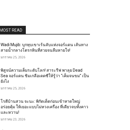
MOST READ
Wadi Mujib: บุกหุบเขาเร้นลับแห่งจอร์แดน เส้นทาง
สายน้ำกลางโตรกหินที่สวยจนลืมหายใจ!
มกราคม 25, 2026
พิสูจน์ความเค็มระดับโลก! สาระรีฟ พาลุย Dead
Sea จอร์แดน ชิมเกลือเดดซีให้รู้ว่า “เค็มจนขม” เป็น
ยังไง
มกราคม 25, 2026
โรตีบ้านสวน จะนะ: พิกัดเด็ดก่อนเข้าหาดใหญ่
อร่อยคุ้ม ให้เยอะแบบไม่หวงเครื่อง ที่เดียวจบทั้งคาว
และหวาน!
มกราคม 23, 2026