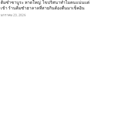
ติ่มซำซาบูระ หาดใหญ่: ไขปริศนาทำไมคนแน่นแต่
เช้า ร้านติ่มซำฮาลาลที่สายกินต้องตื่นมาเช็คอิน
มกราคม 23, 2026
OPULAR CATEGORY
eviews
104
estuarant
64
rategy
46
ace
34
arif's Story
15
vents
14
arketing
13
่มีหมวดหมู่
13