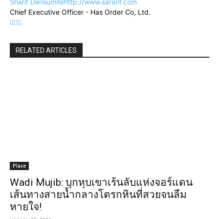
Sharif Densumite
http://www.sararif.com
Chief Executive Officer - Has Order Co, Ltd.
RELATED ARTICLES
Place
Wadi Mujib: บุกหุบเขาเร้นลับแห่งจอร์แดน
เส้นทางสายน้ำกลางโตรกหินที่สวยจนลืม
หายใจ!