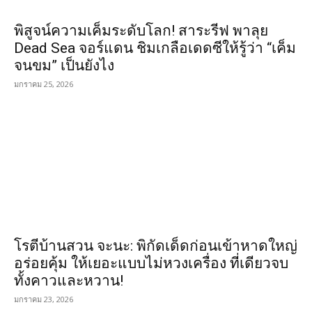
พิสูจน์ความเค็มระดับโลก! สาระรีฟ พาลุย
Dead Sea จอร์แดน ชิมเกลือเดดซีให้รู้ว่า “เค็ม
จนขม” เป็นยังไง
มกราคม 25, 2026
โรตีบ้านสวน จะนะ: พิกัดเด็ดก่อนเข้าหาดใหญ่
อร่อยคุ้ม ให้เยอะแบบไม่หวงเครื่อง ที่เดียวจบ
ทั้งคาวและหวาน!
มกราคม 23, 2026