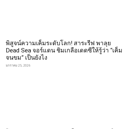
พิสูจน์ความเค็มระดับโลก! สาระรีฟ พาลุย
Dead Sea จอร์แดน ชิมเกลือเดดซีให้รู้ว่า “เค็ม
จนขม” เป็นยังไง
มกราคม 25, 2026