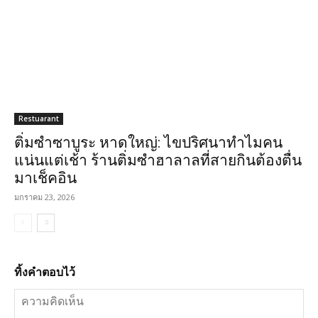
Restuarant
ติ่มซำซาบูระ หาดใหญ่: ไขปริศนาทำไมคน
แน่นแต่เช้า ร้านติ่มซำฮาลาลที่สายกินต้องตื่น
มาเช็คอิน
มกราคม 23, 2026
ทิ้งคำตอบไว้