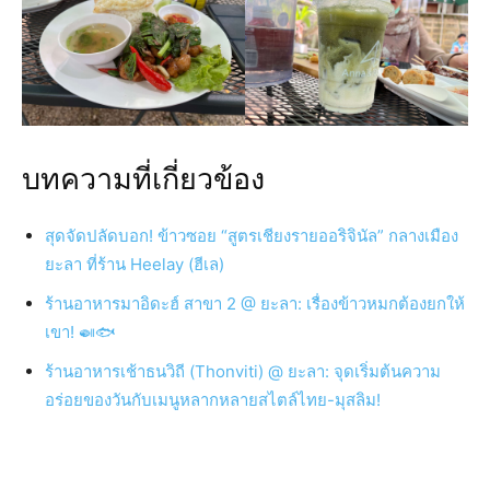
บทความที่เกี่ยวข้อง
สุดจัดปลัดบอก! ข้าวซอย “สูตรเชียงรายออริจินัล” กลางเมือง
ยะลา ที่ร้าน Heelay (ฮีเล)
ร้านอาหารมาอิดะฮ์ สาขา 2 @ ยะลา: เรื่องข้าวหมกต้องยกให้
เขา! 🍛🐟
ร้านอาหารเช้าธนวิถี (Thonviti) @ ยะลา: จุดเริ่มต้นความ
อร่อยของวันกับเมนูหลากหลายสไตล์ไทย-มุสลิม!