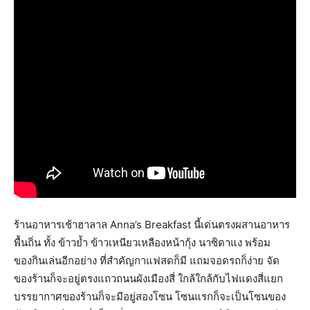
ร้านอาหารเช้าฮาลาล Anna’s Breakfast นี้เด่นตรงผสานอาหาร
พื้นถิ่น ทั้ง ข้าวย้ำ ข้าวเหนียวเหลืองหน้ากุ้ง นาซิดาแง พร้อม
ของกินเล่นอีกอย่าง ที่สำคัญกาแฟสดก็มี แถมจอดรถก็ง่าย จัด
ของร้านก็จะอยู่ตรงแถวถนนผังเมืองสี่ ใกล้ใกล้กับไฟแดงสี่แยก
บรรยากาศของร้านก็จะมีอยู่สองโซน โซนแรกก็จะเป็นโซนของ