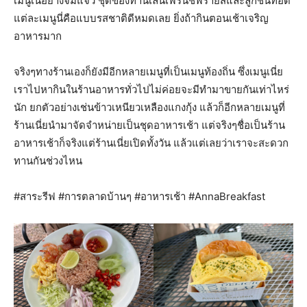
เมนูเนื้อย่างจิ้มแจ่ว ชุดของทานเล่นเฟรนช์ฟรายส์และลูกชิ้นทอด
แต่ละเมนูนี่คือแบบรสชาติดีหมดเลย ยิ่งถ้ากินตอนเช้าเจริญ
อาหารมาก
จริงๆทางร้านเองก็ยังมีอีกหลายเมนูที่เป็นเมนูท้องถิ่น ซึ่งเมนูเนี่ย
เราไปหากินในร้านอาหารทั่วไปไม่ค่อยจะมีทำมาขายกันเท่าไหร่
นัก ยกตัวอย่างเช่นข้าวเหนียวเหลืองแกงกุ้ง แล้วก็อีกหลายเมนูที่
ร้านเนี่ยนำมาจัดจำหน่ายเป็นชุดอาหารเช้า แต่จริงๆชื่อเป็นร้าน
อาหารเช้าก็จริงแต่ร้านเนี่ยเปิดทั้งวัน แล้วแต่เลยว่าเราจะสะดวก
ทานกันช่วงไหน
#สาระรีฟ #การตลาดบ้านๆ #อาหารเช้า #AnnaBreakfast