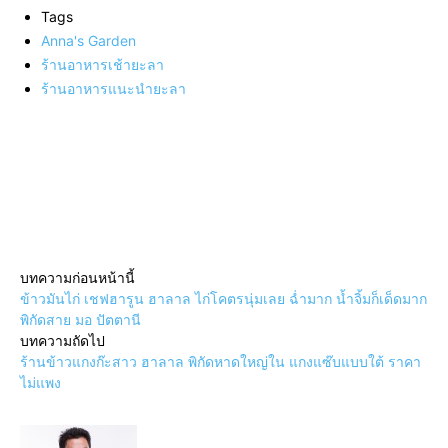
Tags
Anna's Garden
ร้านอาหารเช้ายะลา
ร้านอาหารแนะนำยะลา
แบ่งปัน
บทความก่อนหน้านี้
ข้าวมันไก่ เชฟฮารูน ฮาลาล ไก่โคตรนุ่มเลย ฉ่ำมาก น้ำจิ้มก็เด็ดมาก
พิกัดสาย มอ ปัตตานี
บทความถัดไป
ร้านข้าวแกงก๊ะสาว ฮาลาล พิกัดหาดใหญ่ใน แกงแซ๊บแบบใต้ ราคา
ไม่แพง