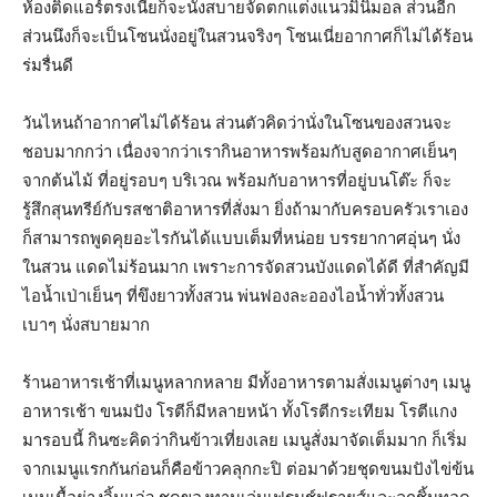
ห้องติดแอร์ตรงเนี่ยก็จะนั่งสบายจัดตกแต่งแนวมินิมอล ส่วนอีก
ส่วนนึงก็จะเป็นโซนนั่งอยู่ในสวนจริงๆ โซนเนี่ยอากาศก็ไม่ได้ร้อน
ร่มรื่นดี
วันไหนถ้าอากาศไม่ได้ร้อน ส่วนตัวคิดว่านั่งในโซนของสวนจะ
ชอบมากกว่า เนื่องจากว่าเรากินอาหารพร้อมกับสูดอากาศเย็นๆ
จากต้นไม้ ที่อยู่รอบๆ บริเวณ พร้อมกับอาหารที่อยู่บนโต๊ะ ก็จะ
รู้สึกสุนทรีย์กับรสชาติอาหารที่สั่งมา ยิ่งถ้ามากับครอบครัวเราเอง
ก็สามารถพูดคุยอะไรกันได้แบบเต็มที่หน่อย บรรยากาศอุ่นๆ นั่ง
ในสวน แดดไม่ร้อนมาก เพราะการจัดสวนบังแดดได้ดี ที่สำคัญมี
ไอน้ำเป่าเย็นๆ ที่ขึงยาวทั้งสวน พ่นฟองละอองไอน้ำทั่วทั้งสวน
เบาๆ นั่งสบายมาก
ร้านอาหารเช้าที่เมนูหลากหลาย มีทั้งอาหารตามสั่งเมนูต่างๆ เมนู
อาหารเช้า ขนมปัง โรตีก็มีหลายหน้า ทั้งโรตีกระเทียม โรตีแกง
มารอบนี้ กินซะคิดว่ากินข้าวเที่ยงเลย เมนูสั่งมาจัดเต็มมาก ก็เริ่ม
จากเมนูแรกกันก่อนก็คือข้าวคลุกกะปิ ต่อมาด้วยชุดขนมปังไข่ข้น