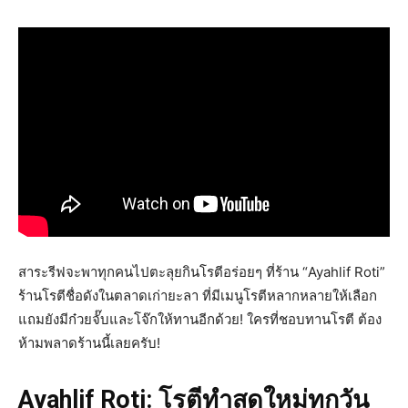
สาระรีฟจะพาทุกคนไปตะลุยกินโรตีอร่อยๆ ที่ร้าน “Ayahlif Roti”
ร้านโรตีชื่อดังในตลาดเก่ายะลา ที่มีเมนูโรตีหลากหลายให้เลือก
แถมยังมีก๋วยจั๊บและโจ๊กให้ทานอีกด้วย! ใครที่ชอบทานโรตี ต้อง
ห้ามพลาดร้านนี้เลยครับ!
Ayahlif Roti: โรตีทำสดใหม่ทุกวัน