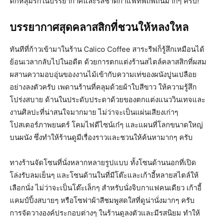
ตกหลุมรักในบรรยากาศและรสชาติกาแฟที่พิถีพิถันมากๆ ครับ!
บรรยากาศสุดคลาสสิกที่ชวนให้หลงใหล
ทันทีที่ก้าวเข้ามาในร้าน Calico Coffee สาระรีฟก็รู้สึกเหมือนได้
ย้อนเวลากลับไปในอดีต ด้วยการตกแต่งร้านสไตล์คลาสสิกที่ผสม
ผสานความอบอุ่นของงานไม้เข้ากับความเท่ของผนังปูนเปลือย
อย่างลงตัวครับ เพดานร้านที่คลุมด้วยผ้าใบสีขาว ให้ความรู้สึก
โปร่งสบาย ด้านในประดับประดาด้วยของตกแต่งแนววินเทจและ
งานศิลปะที่น่าสนใจมากมาย ไม่ว่าจะเป็นแผ่นเสียงเก่าๆ
โปสเตอร์ภาพยนตร์ โคมไฟดีไซน์เก๋ๆ และแผนที่โลกขนาดใหญ่
บนผนัง ซึ่งทำให้ร้านดูมีเรื่องราวและชวนให้ค้นหามากๆ ครับ
ทางร้านจัดโซนที่นั่งหลากหลายรูปแบบ ทั้งโซนด้านนอกที่เปิด
โล่งรับลมเย็นๆ และโซนด้านในที่มีโต๊ะและเก้าอี้หลายสไตล์ให้
เลือกนั่ง ไม่ว่าจะเป็นโต๊ะเล็กๆ สำหรับนั่งจิบกาแฟคนเดียว เก้าอี้
แคมป์ปิ้งสบายๆ หรือโซฟาผ้าสีชมพูสดใสที่ดูน่านั่งมากๆ ครับ
การจัดวางองค์ประกอบต่างๆ ในร้านดูลงตัวและมีรสนิยม ทำให้