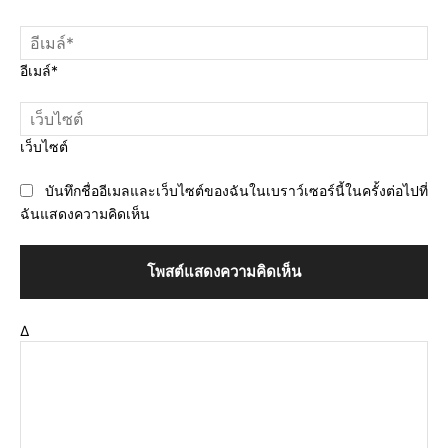
อีเมล์*
เว็บไซต์
บันทึกชื่ออีเมลและเว็บไซต์ของฉันในเบราว์เซอร์นี้ในครั้งต่อไปที่
ฉันแสดงความคิดเห็น
Δ