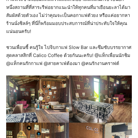
หนึ่งสถานที่ที่สาระรีฟอยากแนะนำให้ทุกคนที่มาเยือนยะลาได้มา
สัมผัสด้วยตัวเอง ไม่ว่าคุณจะเป็นคอกาแฟตัวยง หรือแค่อยากหา
ร้านนั่งชิลล์ๆ ที่นี่ก็พร้อมมอบประสบการณ์ที่น่าประทับใจให้คุณ
แน่นอนครับ!
ชวนเพื่อนซี้ คนรู้ใจ ไปจิบกาแฟ Slow Bar และซึมซับบรรยากาศ
สุดคลาสสิกที่ Calico Coffee ด้วยกันนะครับ! @แท็กเพื่อนนักชิม
@แท็กคนรักกาแฟ @สายคาเฟ่ต้องมา @คนรักงานคราฟต์