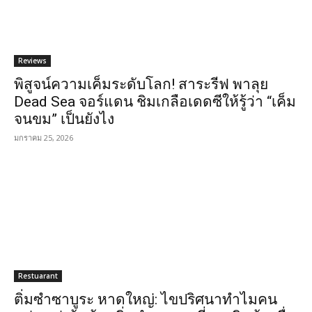
Reviews
พิสูจน์ความเค็มระดับโลก! สาระรีฟ พาลุย
Dead Sea จอร์แดน ชิมเกลือเดดซีให้รู้ว่า “เค็ม
จนขม” เป็นยังไง
มกราคม 25, 2026
Restuarant
ติ่มซำซาบูระ หาดใหญ่: ไขปริศนาทำไมคน