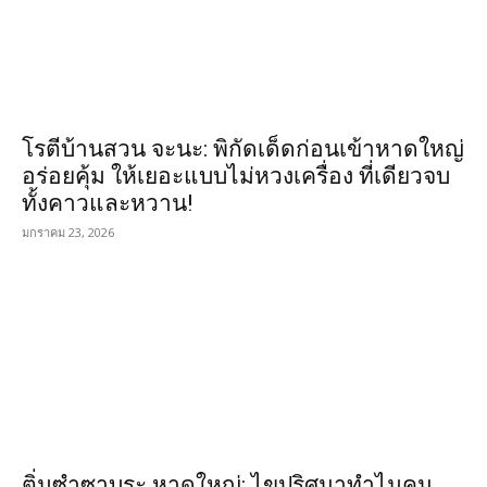
โรตีบ้านสวน จะนะ: พิกัดเด็ดก่อนเข้าหาดใหญ่
อร่อยคุ้ม ให้เยอะแบบไม่หวงเครื่อง ที่เดียวจบ
ทั้งคาวและหวาน!
มกราคม 23, 2026
ติ่มซำซาบูระ หาดใหญ่: ไขปริศนาทำไมคน