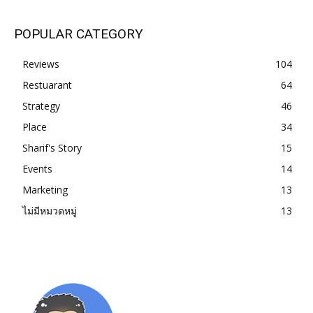
POPULAR CATEGORY
Reviews
104
Restuarant
64
Strategy
46
Place
34
Sharif's Story
15
Events
14
Marketing
13
ไม่มีหมวดหมู่
13