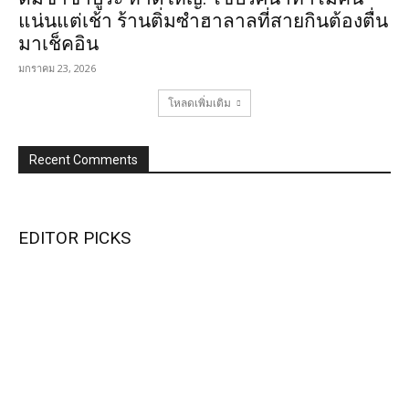
แน่นแต่เช้า ร้านติ่มซำฮาลาลที่สายกินต้องตื่น
มาเช็คอิน
มกราคม 23, 2026
โหลดเพิ่มเติม
Recent Comments
EDITOR PICKS