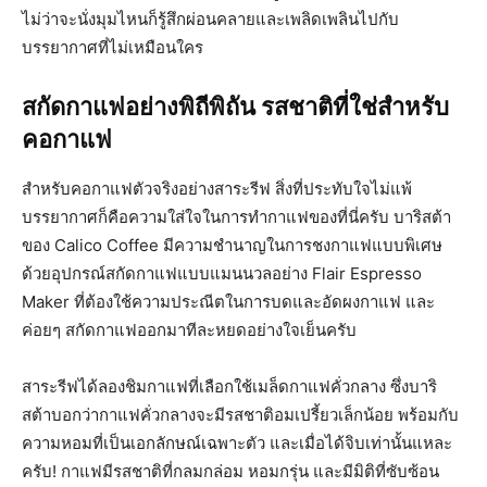
ไม่ว่าจะนั่งมุมไหนก็รู้สึกผ่อนคลายและเพลิดเพลินไปกับ
บรรยากาศที่ไม่เหมือนใคร
สกัดกาแฟอย่างพิถีพิถัน รสชาติที่ใช่สำหรับ
คอกาแฟ
สำหรับคอกาแฟตัวจริงอย่างสาระรีฟ สิ่งที่ประทับใจไม่แพ้
บรรยากาศก็คือความใส่ใจในการทำกาแฟของที่นี่ครับ บาริสต้า
ของ Calico Coffee มีความชำนาญในการชงกาแฟแบบพิเศษ
ด้วยอุปกรณ์สกัดกาแฟแบบแมนนวลอย่าง Flair Espresso
Maker ที่ต้องใช้ความประณีตในการบดและอัดผงกาแฟ และ
ค่อยๆ สกัดกาแฟออกมาทีละหยดอย่างใจเย็นครับ
สาระรีฟได้ลองชิมกาแฟที่เลือกใช้เมล็ดกาแฟคั่วกลาง ซึ่งบาริ
สต้าบอกว่ากาแฟคั่วกลางจะมีรสชาติอมเปรี้ยวเล็กน้อย พร้อมกับ
ความหอมที่เป็นเอกลักษณ์เฉพาะตัว และเมื่อได้จิบเท่านั้นแหละ
ครับ! กาแฟมีรสชาติที่กลมกล่อม หอมกรุ่น และมีมิติที่ซับซ้อน