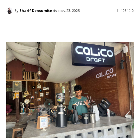
By
Sharif Densumite
กันยายน 23, 2025
1084
0
แบ่งปัน