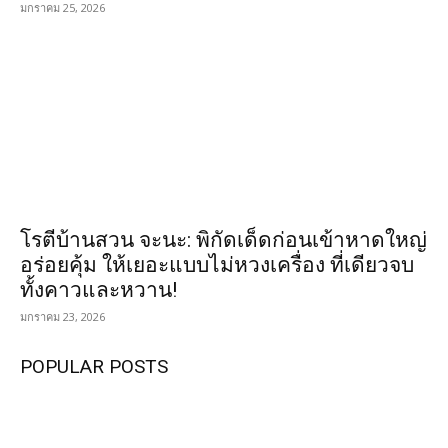
มกราคม 25, 2026
โรตีบ้านสวน จะนะ: พิกัดเด็ดก่อนเข้าหาดใหญ่
อร่อยคุ้ม ให้เยอะแบบไม่หวงเครื่อง ที่เดียวจบ
ทั้งคาวและหวาน!
มกราคม 23, 2026
POPULAR POSTS