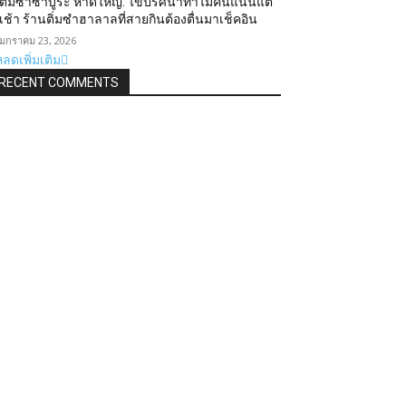
ติ่มซำซาบูระ หาดใหญ่: ไขปริศนาทำไมคนแน่นแต่
เช้า ร้านติ่มซำฮาลาลที่สายกินต้องตื่นมาเช็คอิน
มกราคม 23, 2026
ลดเพิ่มเติม
RECENT COMMENTS