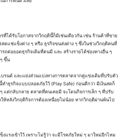
กรในการฟื้นตัวเลย
ที่ได้รับโอกาสจากวิกฤตินี้ก็มีเช่นเดียวกัน เช่น ร้านค้าที่ขาย
่แข็งต่าง ๆ หรือ ธุรกิจขนส่งต่าง ๆ ซึ่งในช่วงวิกฤติคนที่
ารถต่อยอดธุรกิจเดิมที่ตนมี และ สร้างรายได้ช่องทางอื่น ๆ
 ขึ้น
างแบรนด์ และแย่งส่วนแบ่งทางการตลาดจากคู่แข่งเดิมที่ปรับตัว
ี้ทำธุรกิจแบบปลอดภัยใว้ (Play Safe) ก่อนดีกว่า มีเงินสดก็
ๆ แต่กลับกลาย ตลาดที่ตนเคยมี จะโดนกิจการเล็ก ๆ ที่ปรับ
ำให้หลังวิกฤติกิจการต้องเหนื่อยไม่น้อย หากวิกฤติผ่านพ้นไป
งแข็งแรงเข้าใว้ เพราะไม่รู้ว่า จะมีโรคภัยใหม่ ๆ มาใหม่อีกไหม