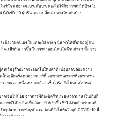
ท่าใหร่นัก แต่อาจจะประคับประคองไม่ให้กิจการล้มได้บ้าง ไม่
ณ์ COVID-19 ผู้บริโภคจะเปลี่ยนไปทางใหนกันบ้าง
ะป้องกันตนเอง ในแต่ละวิธีต่าง ๆ นั้น ทำให้ชีวิตของผู้คน
น์ ก็จะเข้ากันมากขึ้น ในการทำออนไลน์ในด้านต่าง ๆ ทั้ง ขาย
น
ู้คนเริ่มรู้สึกอยากจะออกไปใหนสักที่ เพื่อปลดปล่อยความ
ิ่มฟื้นฟูอีกครั้ง คนอยากปาร์ตี้ อยากทานอาหารที่อยากทาน
มาระยะเวลาหนึ่ง เพราะกลัวว่าเชื้อไวรัส ยังไม่หมดไปหมด
บาดเจ็บไม่น้อย จากการที่ต้องปิดร้านระยะเวลานาน เงินเก็บก็
รณ์ได้ไว ก็จะฟื้นกิจการได้เร็วขึ้น ซึ่งไม่ง่ายสำหรับคนที่
ปรับรูปแบบการทำธุรกิจ ณ ก่อนที่ยังไม่พ้นวิกฤติ COVID-19 นี้