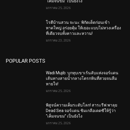
“เค็มจนขม” เป็นยังไง
มกราคม 25, 2026
โรตีบ้านสวน จะนะ: พิกัดเด็ดก่อนเข้า
หาดใหญ่ อร่อยคุ้ม ให้เยอะแบบไม่หวงเครื่อง
ที่เดียวจบทั้งคาวและหวาน!
มกราคม 23, 2026
POPULAR POSTS
Wadi Mujib: บุกหุบเขาเร้นลับแห่งจอร์แดน
เส้นทางสายน้ำกลางโตรกหินที่สวยจนลืม
หายใจ!
มกราคม 25, 2026
พิสูจน์ความเค็มระดับโลก! สาระรีฟ พาลุย
Dead Sea จอร์แดน ชิมเกลือเดดซีให้รู้ว่า
“เค็มจนขม” เป็นยังไง
มกราคม 25, 2026