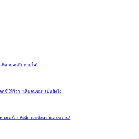
นที่สวยจนลืมหายใจ!
ซีให้รู้ว่า “เค็มจนขม” เป็นยังไง
หวงเครื่อง ที่เดียวจบทั้งคาวและหวาน!