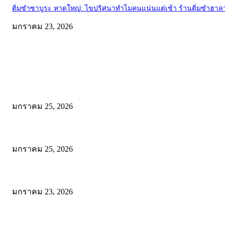
ติ่มซำซาบูระ หาดใหญ่: ไขปริศนาทำไมคนแน่นแต่เช้า ร้านติ่มซำฮาลาล
มกราคม 23, 2026
EDITOR PICKS
Wadi Mujib: บุกหุบเขาเร้นลับแห่งจอร์แดน เส้นทางสายน้ำกลางโตรกหิ
มกราคม 25, 2026
พิสูจน์ความเค็มระดับโลก! สาระรีฟ พาลุย Dead Sea จอร์แดน ชิมเกลือเดด
มกราคม 25, 2026
โรตีบ้านสวน จะนะ: พิกัดเด็ดก่อนเข้าหาดใหญ่ อร่อยคุ้ม ให้เยอะแบบไม่
มกราคม 23, 2026
POPULAR POSTS