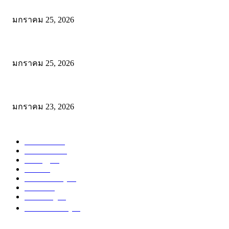
Wadi Mujib: บุกหุบเขาเร้นลับแห่งจอร์แดน เส้นทางสายน้ำกลางโตรกหิ
มกราคม 25, 2026
พิสูจน์ความเค็มระดับโลก! สาระรีฟ พาลุย Dead Sea จอร์แดน ชิมเกลือเดด
มกราคม 25, 2026
โรตีบ้านสวน จะนะ: พิกัดเด็ดก่อนเข้าหาดใหญ่ อร่อยคุ้ม ให้เยอะแบบไม่
มกราคม 23, 2026
POPULAR CATEGORY
Reviews
104
Restuarant
64
Strategy
46
Place
34
Sharif's Story
15
Events
14
Marketing
13
ไม่มีหมวดหมู่
13