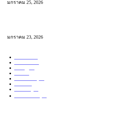
มกราคม 25, 2026
โรตีบ้านสวน จะนะ: พิกัดเด็ดก่อนเข้าหาดใหญ่ อร่อยคุ้ม ให้เยอะแบบไม
เครื่อง ที่เดียวจบทั้งคาวและหวาน!
มกราคม 23, 2026
POPULAR CATEGORY
Reviews
104
Restuarant
64
Strategy
46
Place
34
Sharif's Story
15
Events
14
Marketing
13
ไม่มีหมวดหมู่
13