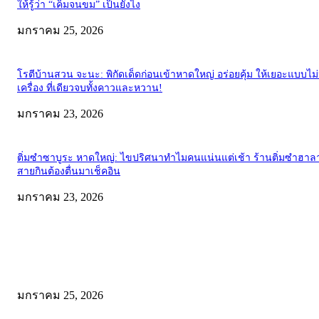
ให้รู้ว่า “เค็มจนขม” เป็นยังไง
มกราคม 25, 2026
โรตีบ้านสวน จะนะ: พิกัดเด็ดก่อนเข้าหาดใหญ่ อร่อยคุ้ม ให้เยอะแบบไม
เครื่อง ที่เดียวจบทั้งคาวและหวาน!
มกราคม 23, 2026
ติ่มซำซาบูระ หาดใหญ่: ไขปริศนาทำไมคนแน่นแต่เช้า ร้านติ่มซำฮาลา
สายกินต้องตื่นมาเช็คอิน
มกราคม 23, 2026
EDITOR PICKS
Wadi Mujib: บุกหุบเขาเร้นลับแห่งจอร์แดน เส้นทางสายน้ำกลางโตรกหิน
สวยจนลืมหายใจ!
มกราคม 25, 2026