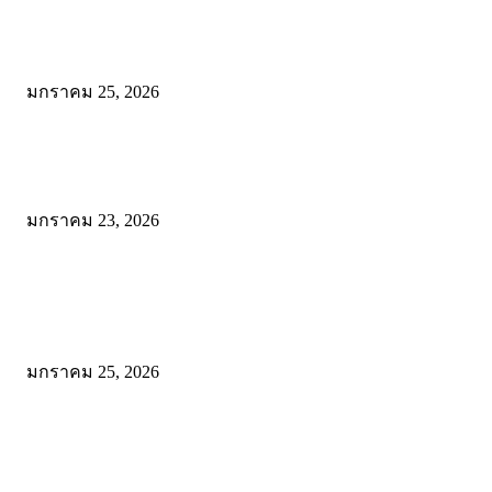
พิสูจน์ความเค็มระดับโลก! สาระรีฟ พาลุย Dead Sea จอร์แดน ชิมเกลือเ
ให้รู้ว่า “เค็มจนขม” เป็นยังไง
มกราคม 25, 2026
โรตีบ้านสวน จะนะ: พิกัดเด็ดก่อนเข้าหาดใหญ่ อร่อยคุ้ม ให้เยอะแบบไม
เครื่อง ที่เดียวจบทั้งคาวและหวาน!
มกราคม 23, 2026
POPULAR POSTS
Wadi Mujib: บุกหุบเขาเร้นลับแห่งจอร์แดน เส้นทางสายน้ำกลางโตรกหิน
สวยจนลืมหายใจ!
มกราคม 25, 2026
พิสูจน์ความเค็มระดับโลก! สาระรีฟ พาลุย Dead Sea จอร์แดน ชิมเกลือเ
ให้รู้ว่า “เค็มจนขม” เป็นยังไง